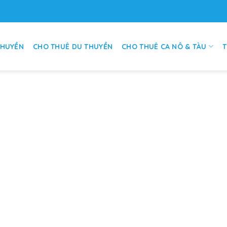
THUYỀN
CHO THUÊ DU THUYỀN
CHO THUÊ CA NÔ & TÀU
T
g nhất trên sông Sài Gòn