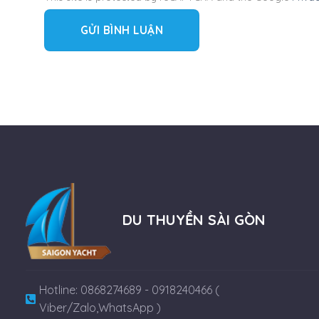
DU THUYỀN SÀI GÒN
Hotline: 0868274689 - 0918240466 (
Viber/Zalo,WhatsApp )