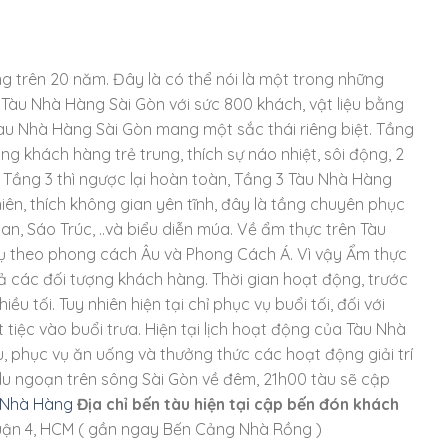
ng trên 20 năm. Đây là có thể nói là một trong những
. Tàu Nhà Hàng Sài Gòn với sức 800 khách, vật liệu bằng
Tàu Nhà Hàng Sài Gòn mang một sắc thái riêng biệt. Tầng
g khách hàng trẻ trung, thích sự náo nhiệt, sôi động, 2
 Tầng 3 thì ngược lại hoàn toàn, Tầng 3 Tàu Nhà Hàng
iên, thích không gian yên tĩnh, đây là tầng chuyên phục
n, Sáo Trúc, ..và biểu diễn múa. Về ẩm thực trên Tàu
ụ theo phong cách Âu và Phong Cách Á. Vì vậy Ẩm thực
 các đối tượng khách hàng. Thời gian hoạt động, trước
 tối. Tuy nhiên hiện tại chỉ phục vụ buổi tối, đối với
tiệc vào buổi trưa. Hiện tại lịch hoạt động của Tàu Nhà
, phục vụ ăn uống và thưởng thức các hoạt động giải trí
du ngoạn trên sông Sài Gòn về đêm, 21h00 tàu sẽ cập
u Nhà Hàng
Địa chỉ bến tàu hiện tại cập bến đón khách
uận 4, HCM ( gần ngay Bến Cảng Nhà Rồng )