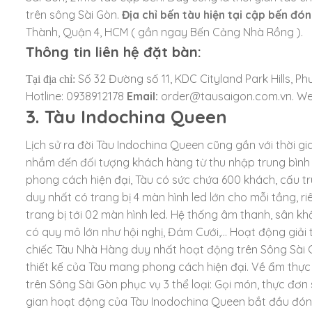
trên sông Sài Gòn.
Địa chỉ bến tàu hiện tại cập bến đó
Thành, Quận 4, HCM ( gần ngay Bến Cảng Nhà Rồng ).
Thông tin liên hệ đặt bàn:
Số 32 Đường số 11, KDC Cityland Park Hills, 
Tại địa chỉ:
Hotline: 0938912178
Email:
order@tausaigon.com.vn. We
3. Tàu Indochina Queen
Lịch sử ra đời Tàu Indochina Queen cũng gần với thời gi
nhắm đến đối tượng khách hàng từ thu nhập trung bình
phong cách hiện đại, Tàu có sức chứa 600 khách, cấu t
duy nhất có trang bị 4 màn hình led lớn cho mỗi tầng, 
trang bị tới 02 màn hình led. Hệ thống âm thanh, sân khấ
có quy mô lớn như hội nghị, Đám Cưới,… Hoạt động giải 
chiếc Tàu Nhà Hàng duy nhất hoạt động trên Sông Sài
thiết kế của Tàu mang phong cách hiện đại. Về ẩm thự
trên Sông Sài Gòn phục vụ 3 thể loại: Gọi món, thực đơn 
gian hoạt động của Tàu Inodochina Queen bắt đầu đón 