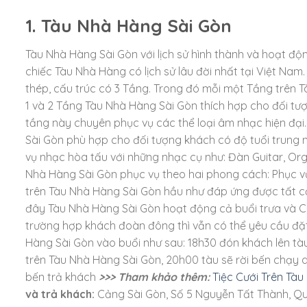
1. Tàu Nhà Hàng Sài Gòn
Tàu Nhà Hàng Sài Gòn với lịch sử hình thành và hoạt độ
chiếc Tàu Nhà Hàng có lịch sử lâu đời nhất tại Việt Nam
thép, cấu trúc có 3 Tầng. Trong đó mỗi một Tầng trên 
1 và 2 Tầng Tàu Nhà Hàng Sài Gòn thích hợp cho đối tượn
tầng này chuyên phục vụ các thể loại âm nhạc hiện đại.
Sài Gòn phù hợp cho đối tượng khách có độ tuổi trung n
vụ nhạc hòa tấu với những nhạc cụ như: Đàn Guitar, Orga
Nhà Hàng Sài Gòn phục vụ theo hai phong cách: Phục v
trên Tàu Nhà Hàng Sài Gòn hầu như đáp ứng được tất cả
đây Tàu Nhà Hàng Sài Gòn hoạt động cả buổi trưa và Chiều
trường hợp khách đoàn đông thì vẫn có thể yêu cầu đặt 
Hàng Sài Gòn vào buổi như sau: 18h30 đón khách lên tàu
trên Tàu Nhà Hàng Sài Gòn, 20h00 tàu sẽ rời bến chạy 
bến trả khách
>>> Tham khảo thêm:
Tiệc Cưới Trên Tà
và trả khách:
Cảng Sài Gòn, Số 5 Nguyễn Tất Thành, Q