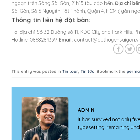
ngoạn trên Sông Sài Gòn, 21h15 tàu cập bến.
Địa chỉ bế
Sài Gòn, Số 5 Nguyễn Tất Thành, Quận 4, HCM ( gần ng
Thông tin liên hệ đặt bàn:
Tại địa chỉ: Số 32 Đường số 11, KDC Cityland Park Hills
Hotline: 0868284339.
Email:
contact@duthuyensaigon.vn
This entry was posted in
Tin tour
,
Tin tức
. Bookmark the
permal
ADMIN
It has survived not only fiv
typesetting, remaining unc