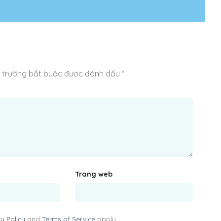
 trường bắt buộc được đánh dấu
*
Trang web
cy Policy
and
Terms of Service
apply.