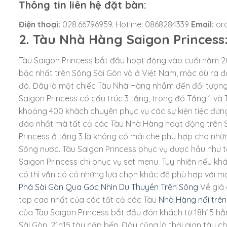
Thông tin liên hệ đặt bàn:
Điện thoại:
028.66796959. Hotline: 0868284339
Email:
ord
2. Tàu Nhà Hàng Saigon Princess
Tàu Saigon Princess bắt đầu hoạt động vào cuối năm 20
bậc nhất trên Sông Sài Gòn và ở Việt Nam, mặc dù ra đ
đó. Đây là một chiếc Tàu Nhà Hàng nhắm đến đối tượng
Saigon Princess có cấu trúc 3 tầng, trong đó Tầng 1 v
khoảng 400 khách chuyên phục vụ các sự kiện tiệc đứng
đáo nhất mà tất cả các Tàu Nhà Hàng hoạt động trên Sô
Princess ở tầng 3 là không có mái che phù hợp cho nhữn
Sông nước. Tàu Saigon Princess phục vụ được hầu như tấ
Saigon Princess chỉ phục vụ set menu. Tuy nhiên nếu k
có thì vẫn có có những lựa chọn khác để phù hợp với m
Phá Sài Gòn Qua Góc Nhìn Du Thuyền Trên Sông
Về giá 
top cao nhất của các tất cả các Tàu
Nhà Hàng nổi trê
của Tàu Saigon Princess bắt đầu đón khách từ 18h15 hằ
Sài Gòn, 21h15 tàu cập bến. Đây cũng là thời gian tàu 