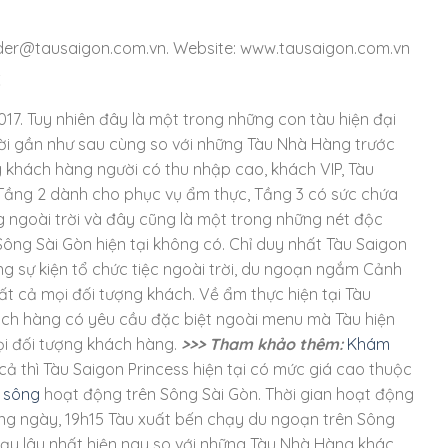
er@tausaigon.com.vn. Website: www.tausaigon.com.vn
:
17. Tuy nhiên đây là một trong những con tàu hiện đại
ời gần như sau cùng so với những Tàu Nhà Hàng trước
 khách hàng người có thu nhập cao, khách VIP, Tàu
à Tầng 2 dành cho phục vụ ẩm thực, Tầng 3 có sức chứa
 ngoài trời và đây cũng là một trong những nét độc
ng Sài Gòn hiện tại không có. Chỉ duy nhất Tàu Saigon
g sự kiện tổ chức tiệc ngoài trời, du ngoạn ngắm Cảnh
t cả mọi đối tượng khách. Về ẩm thực hiện tại Tàu
hách hàng có yêu cầu đặc biệt ngoài menu mà Tàu hiện
ọi đối tượng khách hàng.
>>> Tham khảo thêm:
Khám
cả thì Tàu Saigon Princess hiện tại có mức giá cao thuộc
n sông
hoạt động trên Sông Sài Gòn. Thời gian hoạt động
ng ngày, 19h15 Tàu xuất bến chạy du ngoạn trên Sông
chạy lâu nhất hiện nay so với những Tàu Nhà Hàng khác