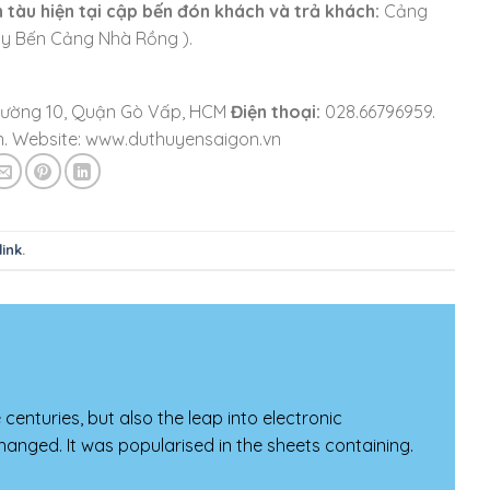
n tàu hiện tại cập bến đón khách và trả khách:
Cảng
ay Bến Cảng Nhà Rồng ).
, Phường 10, Quận Gò Vấp, HCM
Điện thoại:
028.66796959.
. Website: www.duthuyensaigon.vn
ink
.
e centuries, but also the leap into electronic
hanged. It was popularised in the sheets containing.