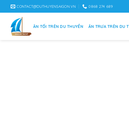
Skip
CONTACT@DUTHUYENSAIGON.VN
0868 274 689
to
content
ĂN TỐI TRÊN DU THUYỀN
ĂN TRƯA TRÊN DU 
3 Tàu nhà hàng nổi tiên