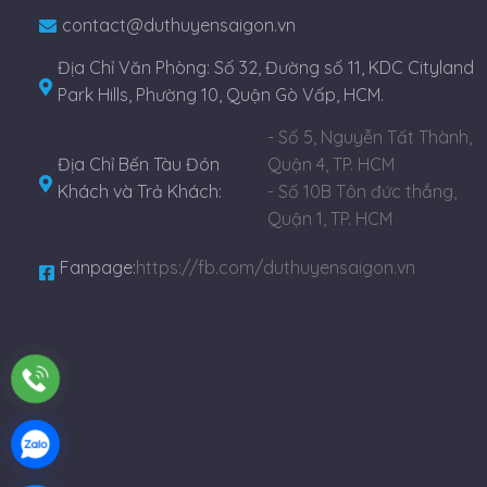
contact@duthuyensaigon.vn
Địa Chỉ Văn Phòng: Số 32, Đường số 11, KDC Cityland
Park Hills, Phường 10, Quận Gò Vấp, HCM.
- Số 5, Nguyễn Tất Thành,
Địa Chỉ Bến Tàu Đón
Quận 4, TP. HCM
Khách và Trả Khách:
- Số 10B Tôn đức thắng,
Quận 1, TP. HCM
Fanpage:
https://fb.com/duthuyensaigon.vn