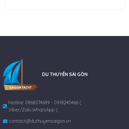
DU THUYỀN SÀI GÒN
Hotline: 0868274689 - 0918240466 (
Viber/Zalo,WhatsApp )
contact@duthuyensaigon.vn