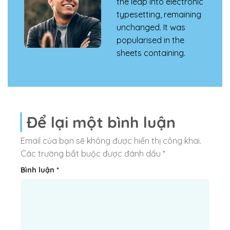
the leap into electronic
typesetting, remaining
unchanged. It was
popularised in the
sheets containing.
Để lại một bình luận
Email của bạn sẽ không được hiển thị công khai.
Các trường bắt buộc được đánh dấu
*
Bình luận
*