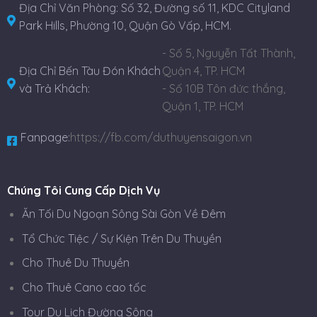
Địa Chỉ Văn Phòng: Số 32, Đường số 11, KDC Cityland
Park Hills, Phường 10, Quận Gò Vấp, HCM.
- Số 5, Nguyễn Tất Thành,
Địa Chỉ Bến Tàu Đón Khách
Quận 4, TP. HCM
và Trả Khách:
- Số 10B Tôn đức thắng,
Quận 1, TP. HCM
Fanpage:
https://fb.com/duthuyensaigon.vn
Chúng Tôi Cung Cấp Dịch Vụ
Ăn Tối Du Ngoạn Sông Sài Gòn Về Đêm
Tổ Chức Tiệc / Sự Kiện Trên Du Thuyền
Cho Thuê Du Thuyền
Cho Thuê Cano cao tốc
Tour Du Lịch Đường Sông