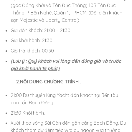
(góc Đồng Khởi và Tôn Đức Thắng) 10B Tôn Đức
Thắng, P. Bến Nghé, Quận 1, TP.HCM. (Đối diện khách
sạn Majestic và Liberty Central)
Giờ đón khách: 21:00 – 21:30
Giờ khởi hành: 21:30
Giờ trả khách: 00:30
(Lưu ý : Quý Khách vui lòng đến đúng giờ và trước
giờ khởi hành 15 phút)
2.NỘI DUNG CHƯƠNG TRÌNH
:
21:00 Du thuyền King Yacht đón khách tại Bến tàu
cao tốc Bạch Đằng.
21:30 Khởi hành.
Xuôi theo sông Sài Gòn đến gần cảng Bạch Đằng. Du
khách tham dự đêm tiệc vừa du ngoạn vừa thưởng