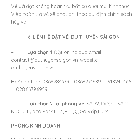
Vé đã đặt không hoàn trả bất cứ dưới mọi hình thức.
Việc hoàn trả vé sẽ phạt phí theo qui định chính sách
hủy vé
LIÊN HỆ ĐẶT VÉ
:
DU THUYỀN SÀI GÒN
–
Lựa chọn 1
: Đặt online qua email:
contact@duthuyensaigon.vn. website:
duthuyensaigon.vn
Hoặc hotline: 0868284339 – 0868274689 –0918240466
– 028.6679.6959
–
Lựa chọn 2 tại phòng vé
: Số 32, Đường số 11,
KDC Cityland Park Hills, P.10, Q.Gò Vấp,HCM.
PHÒNG KINH DOANH