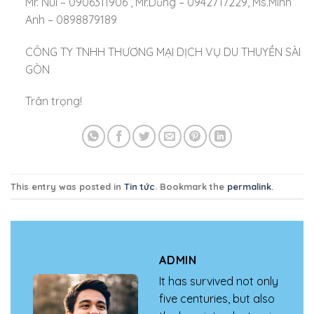
Mr. Núi – 0906311906 , Mr.Dũng – 0942717229, Ms.Minh
Anh – 0898879189
CÔNG TY TNHH THƯƠNG MẠI DỊCH VỤ DU THUYỀN SÀI
GÒN
Trân trọng!
This entry was posted in
Tin tức
. Bookmark the
permalink
.
ADMIN
It has survived not only
five centuries, but also